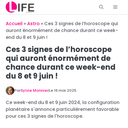
Aller
Men
au
contenu
Accueil
»
Astro
»
Ces 3 signes de l’horoscope qui
auront énormément de chance durant ce week-
end du 8 et 9 juin !
Ces 3 signes de l’horoscope
qui auront énormément de
chance durant ce week-end
du 8 et 9 juin !
Par
Sylvie Monnier
Le
16 mai 2025
Ce week-end du 8 et 9 juin 2024, la configuration
planétaire s'annonce particulièrement favorable
pour ces 3 signes de l'horoscope.