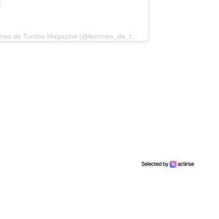
Une publication partagée par Femmes de Tunisie Magazine (@femmes_de_tunisie_officiel)