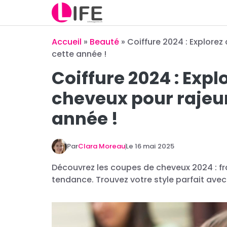
Aller
au
contenu
Accueil
»
Beauté
»
Coiffure 2024 : Explorez
cette année !
Coiffure 2024 : Expl
cheveux pour rajeun
année !
Par
Clara Moreau
Le
16 mai 2025
Découvrez les coupes de cheveux 2024 : fra
tendance. Trouvez votre style parfait avec