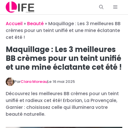
Aller
Men
au
contenu
Accueil
»
Beauté
»
Maquillage : Les 3 meilleures BB
crèmes pour un teint unifié et une mine éclatante
cet été !
Maquillage : Les 3 meilleures
BB crèmes pour un teint unifié
et une mine éclatante cet été !
Par
Clara Moreau
Le
16 mai 2025
Découvrez les meilleures BB crèmes pour un teint
unifié et radieux cet été! Erborian, La Provençale,
Garnier : choisissez celle qui illuminera votre
beauté naturelle.