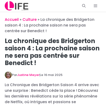
Aller
Men
au
contenu
Accueil
»
Culture
»
La chronique des Bridgerton
saison 4 : La prochaine saison ne sera pas
centrée sur Benedict !
La chronique des Bridgerton
saison 4 : La prochaine saison
ne sera pas centrée sur
Benedict !
Par
Justine Meyer
Le
16 mai 2025
La Chronique des Bridgerton Saison 4 arrive avec
une surprise : Benedict cède la place ! Découvrez
les dernières révélations sur la série phénomène
de Netflix, où intrigues et passions se