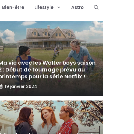
Bien-être
Lifestyle
Astro
Ma vie avec les Walter boys saison
2 : Début de tournage prévu au
printemps pour la série Netflix !
19 janvier 2024