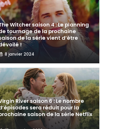
The Witcher saison 4 : Le planning
de tournage de la prochaine
saison de la série vient d’être
dévoilé !
8 janvier 2024
Virgin River saison 6 : Le nombre
d’épisodes sera réduit pour la
prochaine saison de la série Netflix
!