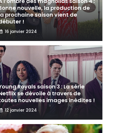
A l’ombre des magnolias saison 4 :
Bonne nouvelle, la production de
la prochaine saison vient de
débuter !
16 janvier 2024
Young Royals saison 3 : La série
Netflix se dévoile à travers de
toutes nouvelles images inédites !
12 janvier 2024