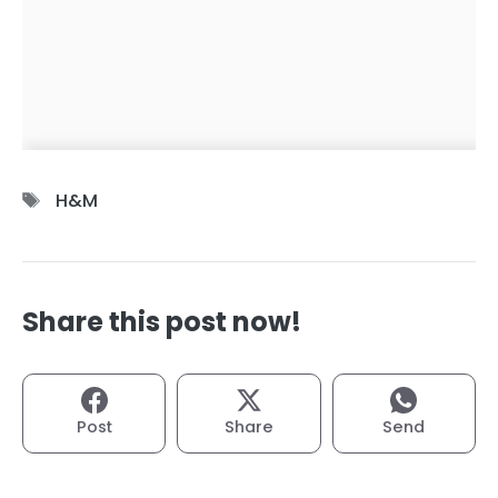
Étiquettes
H&M
Share this post now!
Post
Share
Send