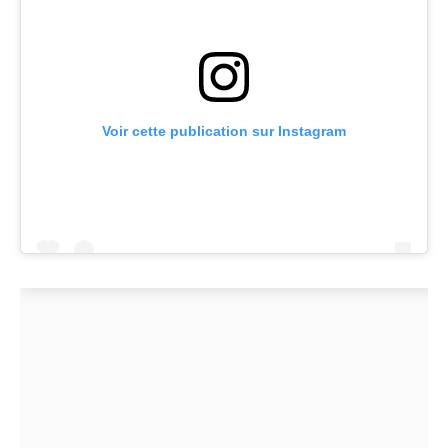
Voir cette publication sur Instagram
Une publication partagée par H&M (@hm)
A lire aussi
:
Tendance 2024 :
Découvrez ce bijou surprenant
que les célébrités s’arrachent