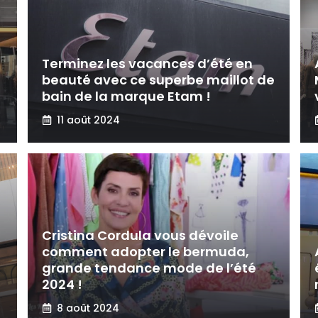
Terminez les vacances d’été en
beauté avec ce superbe maillot de
bain de la marque Etam !
11 août 2024
Cristina Cordula vous dévoile
comment adopter le bermuda,
grande tendance mode de l’été
2024 !
8 août 2024