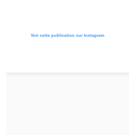
Voir cette publication sur Instagram
Une publication partagée par MANGO (@mango)
A lire aussi
:
Tendance 2024 :