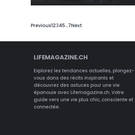
Previous
1
2
3
4
5
…
7
Next
LIFEMAGAZINE.CH
Explorez les tendances actuelles, plongez-
vous dans des récits inspirants et
découvrez des astuces pour une vie
épanouie avec Lifemagazine.ch. Votre
guide vers une vie plus chic, consciente et
connectée.