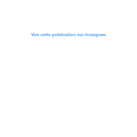
Voir cette publication sur Instagram
Une publication partagée par Vibes (@stungurls)
A lire aussi
:
Fitness : Découvrez