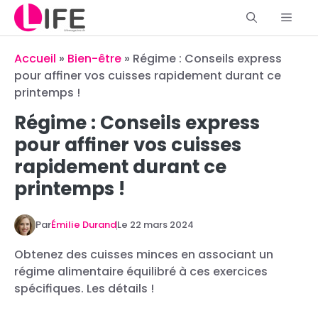
Aller
Men
au
contenu
Accueil
»
Bien-être
»
Régime : Conseils express
pour affiner vos cuisses rapidement durant ce
printemps !
Régime : Conseils express
pour affiner vos cuisses
rapidement durant ce
printemps !
Par
Émilie Durand
Le
22 mars 2024
Obtenez des cuisses minces en associant un
régime alimentaire équilibré à ces exercices
spécifiques. Les détails !