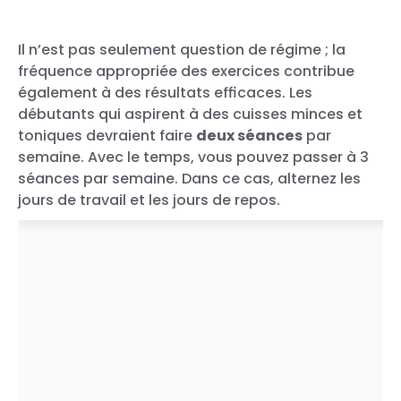
Il n’est pas seulement question de régime ; la
fréquence appropriée des exercices contribue
également à des résultats efficaces. Les
débutants qui aspirent à des cuisses minces et
toniques devraient faire
deux séances
par
semaine. Avec le temps, vous pouvez passer à 3
séances par semaine. Dans ce cas, alternez les
Une publication partagée par Tatiana l Fitness Coach &
Bien-être l (@tatsgar)
jours de travail et les jours de repos.